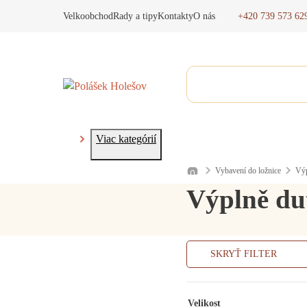
+420 739 573 62
Velkoobchod
Rady a tipy
Kontakty
O nás
Viac kategórií
Vybavení do ložnice
Výp
Výplně du
SKRYŤ FILTER
Velikost