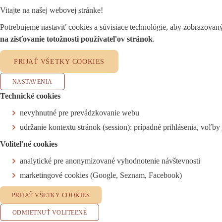
Vitajte na našej webovej stránke!
Potrebujeme nastaviť cookies a súvisiace technológie, aby zobrazova
na zisťovanie totožnosti používateľov stránok
.
PRIJAŤ VŠETKY COOKIES
NASTAVENIA
Technické cookies
nevyhnutné pre prevádzkovanie webu
udržanie kontextu stránok (session): prípadné prihlásenia, voľby 
Voliteľné cookies
analytické pre anonymizované vyhodnotenie návštevnosti
marketingové cookies (Google, Seznam, Facebook)
PRIJAŤ VŠETKY COOKIES
ODMIETNUŤ VOLITEĽNÉ