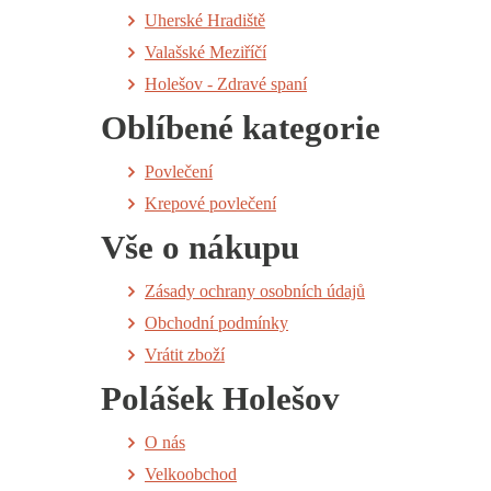
Uherské Hradiště
Valašské Meziříčí
Holešov - Zdravé spaní
Oblíbené kategorie
Povlečení
Krepové povlečení
Vše o nákupu
Zásady ochrany osobních údajů
Obchodní podmínky
Vrátit zboží
Polášek Holešov
O nás
Velkoobchod