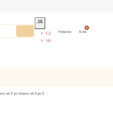
SK
0
Prihlásenie
Košík
CZ
SK
zov od Z po A
názov od A po Z