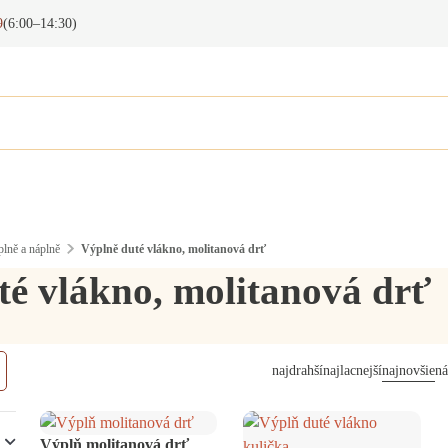
9
(6:00–14:30)
lně a náplně
Výplně duté vlákno, molitanová drť
té vlákno, molitanová drť
najdrahší
najlacnejší
najnovšie
ná
Výplň molitanová drť