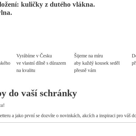
ožení: kuličky z dutého vlákna.
lna.
Vyrábíme v Česku
Šijeme na míru
D
eského
ve vlastní dílně s důrazem
aby každý kousek seděl
př
na kvalitu
přesně vám
py do vaší schránky
ku!
etteru a jako první se dozvíte o novinkách, akcích a inspiraci pro váš 