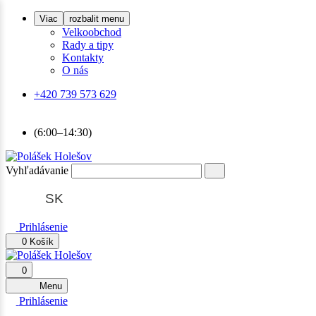
Viac
rozbalit menu
Velkoobchod
Rady a tipy
Kontakty
O nás
+420 739 573 629
(6:00–14:30)
Vyhľadávanie
SK
Prihlásenie
0
Košík
0
Menu
Prihlásenie