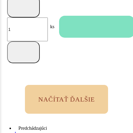
ks
NAČÍTAŤ ĎALŠIE
Predchádzajúci