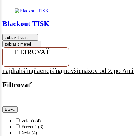
Blackout TISK
zobraziť viac
zobraziť menej
FILTROVAŤ
najdrahší
najlacnejší
najnovšie
názov od Z po A
náz
Filtrovať
Barva
zelená
(4)
červená
(3)
šedá
(4)