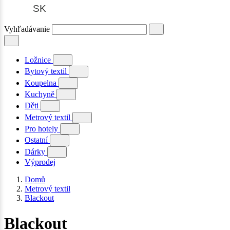
SK
Vyhľadávanie
Ložnice
Bytový textil
Koupelna
Kuchyně
Děti
Metrový textil
Pro hotely
Ostatní
Dárky
Výprodej
Domů
Metrový textil
Blackout
Blackout