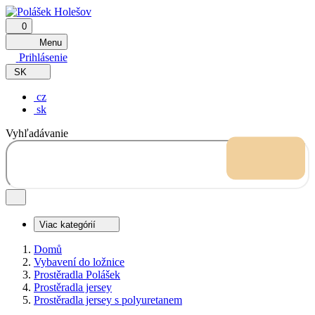
0
Menu
Prihlásenie
SK
cz
sk
Vyhľadávanie
Viac kategórií
Domů
Vybavení do ložnice
Prostěradla Polášek
Prostěradla jersey
Prostěradla jersey s polyuretanem