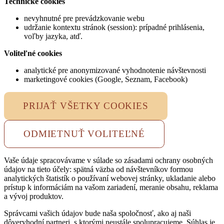
Technické cookies
nevyhnutné pre prevádzkovanie webu
udržanie kontextu stránok (session): prípadné prihlásenia,
voľby jazyka, atď.
Voliteľné cookies
analytické pre anonymizované vyhodnotenie návštevnosti
marketingové cookies (Google, Seznam, Facebook)
PRIJAŤ VŠETKY COOKIES
ODMIETNUŤ VOLITEĽNÉ
Vaše údaje spracovávame v súlade so zásadami ochrany osobných
údajov na tieto účely: spätná väzba od návštevníkov formou
analytických štatistík o používaní webovej stránky, ukladanie alebo
prístup k informáciám na vašom zariadení, meranie obsahu, reklama
a vývoj produktov.
Správcami vašich údajov bude naša spoločnosť, ako aj naši
dôveryhodní partneri, s ktorými neustále spolupracujeme. Súhlas je