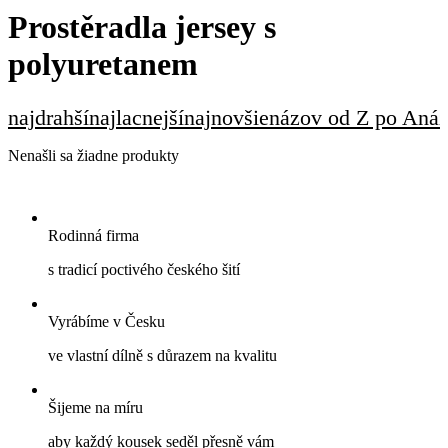
Prostěradla jersey s
polyuretanem
najdrahší
najlacnejší
najnovšie
názov od Z po A
náz
Nenašli sa žiadne produkty
Rodinná firma
s tradicí poctivého českého šití
Vyrábíme v Česku
ve vlastní dílně s důrazem na kvalitu
Šijeme na míru
aby každý kousek seděl přesně vám