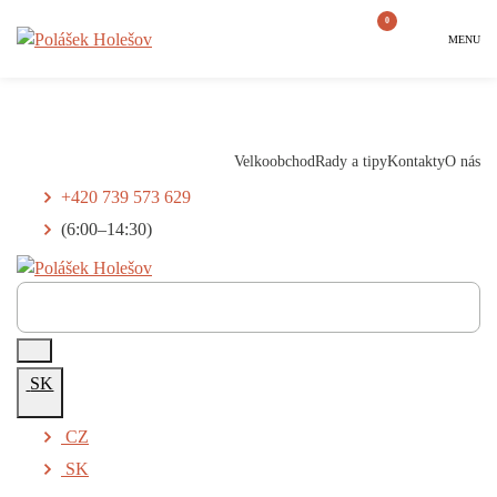
0
MENU
Velkoobchod
Rady a tipy
Kontakty
O nás
+420 739 573 629
(6:00–14:30)
SK
CZ
SK