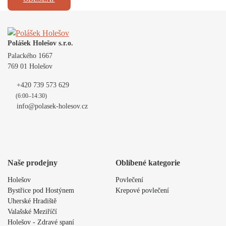
Polášek Holešov s.r.o.
Palackého 1667
769 01 Holešov
+420 739 573 629
(6:00–14:30)
info@polasek-holesov.cz
Naše prodejny
Oblíbené kategorie
Holešov
Povlečení
Bystřice pod Hostýnem
Krepové povlečení
Uherské Hradiště
Valašské Meziříčí
Holešov - Zdravé spaní