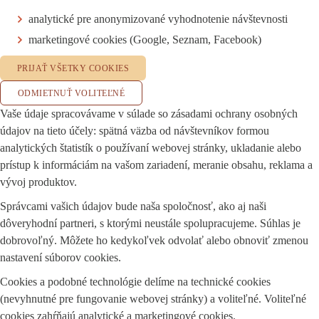
analytické pre anonymizované vyhodnotenie návštevnosti
marketingové cookies (Google, Seznam, Facebook)
PRIJAŤ VŠETKY COOKIES
ODMIETNUŤ VOLITEĽNÉ
Vaše údaje spracovávame v súlade so zásadami ochrany osobných
údajov na tieto účely: spätná väzba od návštevníkov formou
analytických štatistík o používaní webovej stránky, ukladanie alebo
prístup k informáciám na vašom zariadení, meranie obsahu, reklama a
vývoj produktov.
Správcami vašich údajov bude naša spoločnosť, ako aj naši
dôveryhodní partneri, s ktorými neustále spolupracujeme. Súhlas je
dobrovoľný. Môžete ho kedykoľvek odvolať alebo obnoviť zmenou
nastavení súborov cookies.
Cookies a podobné technológie delíme na technické cookies
(nevyhnutné pre fungovanie webovej stránky) a voliteľné. Voliteľné
cookies zahŕňajú analytické a marketingové cookies.